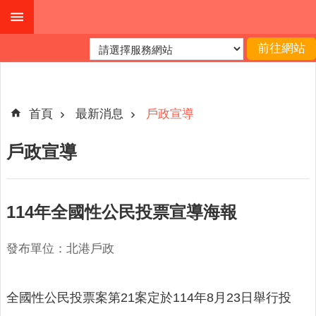
跳到主要內容區塊
進
階
搜
尋
首頁
最新消息
戶政宣導
戶政宣導
機
關
簡
114年全國性公民投票宣導海報
介
便
發布單位：北港戶政
民
服
務
全國性公民投票案第21案定於114年8月23日舉行投