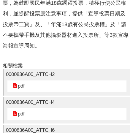
人
票，為鼓勵國民年滿18歲踴躍投票，積極行使公民權
口
利，並提醒投票應注意事項，提供「宣導投票日期及
統
計
投票帶三寶」及、「年滿18歲有公民投票權」及「請
最
不要攜帶手機及其他攝影器材進入投票所」等3款宣導
新
海報宣導周知。
消
息
公
相關檔案
開
0000836A00_ATTCH2
資
訊
pdf
主
0000836A00_ATTCH4
題
專
pdf
區
民
0000836A00_ATTCH6