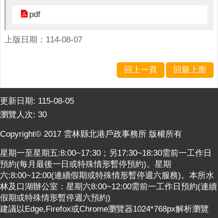
意
pdf
交
流
上版日期：114-08-07
相
關
回上一頁
回最上面
連
結
更新日期:
115-08-05
網
瀏覽人次:
30
站
導
Copyright© 2017 雲林縣北港戶政事務所 版權所有
覽
星期一至星期五:8:00~17:30；另17:30~18:30需前一工作日
檢
預約(每月最後一日或特殊情形暫停預約)。星期
索
六:8:00~12:00(連續假期或特殊情形暫停週六服務)。本所水
查
林及口湖辦公室：星期六8:00~12:00需前一工作日預約(連續
詢
假期或特殊情形暫停週六預約)
建議以Edge,Firefox或Chrome瀏覽器1024*768px解析瀏覽
相