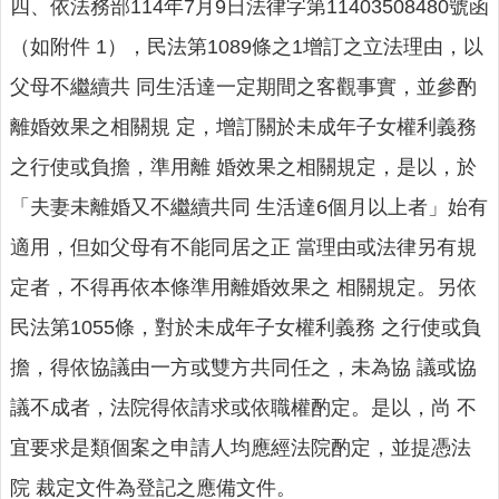
四、依法務部114年7月9日法律字第11403508480號函
關
連
（如附件 1），民法第1089條之1增訂之立法理由，以
結
父母不繼續共 同生活達一定期間之客觀事實，並參酌
回
離婚效果之相關規 定，增訂關於未成年子女權利義務
首
頁
之行使或負擔，準用離 婚效果之相關規定，是以，於
「夫妻未離婚又不繼續共同 生活達6個月以上者」始有
隱
私
適用，但如父母有不能同居之正 當理由或法律另有規
權
保
定者，不得再依本條準用離婚效果之 相關規定。另依
護
民法第1055條，對於未成年子女權利義務 之行使或負
政
策
擔，得依協議由一方或雙方共同任之，未為協 議或協
議不成者，法院得依請求或依職權酌定。是以，尚 不
網
站
宜要求是類個案之申請人均應經法院酌定，並提憑法
安
全
院 裁定文件為登記之應備文件。