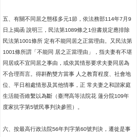
政
策
五、有關不同居之態樣多元1節，依法務部114年7月9
政
府
日上揭函 說明三，民法第1089條之1但書規定應排除
網
民法第1001條所 定有不能同居之正當理由。又民法第
站
資
1001條所謂「不能同 居之正當理由」，指夫妻有不堪
料
同居或不宜同居之事由，或依其情形要求夫妻同居為
開
放
不合理而言。得斟酌雙方當事 人之教育程度、社會地
宣
位、平日相處情形及其他情事，正 常夫妻之和諧家庭
告
生活能否維繫以為斷（臺灣高等法院花 蓮分院109年
度家抗字第5號民事判決參照）。
六、按最高行政法院56年判字第60號判決，遷徙是事