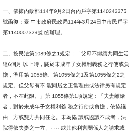
人
口
一、依據內政部114年9月2日台內戶字第1140243375
統
計
號函復：臺 中市政府民政局114年3月24日中市民戶字
第1140007329號 函辦理。
最
新
消
息
二、按民法第1089條之1規定：「父母不繼續共同生活
達6個月 以上時，關於未成年子女權利義務之行使或負
公
開
擔，準用第 1055條、第1055條之1及第1055條之2之
資
規定。但父母有不 能同居之正當理由或法律另有規定
訊
者，不在此限。」第 1055條第1項規定：「夫妻離婚
主
題
者，對於未成年子女權利義 務之行使或負擔，依協議
專
由一方或雙方共同任之。未為協 議或協議不成者，法
區
院得依夫妻之一方、⋯⋯或其他利害關係人之請求或
民