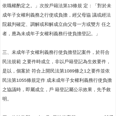
意
依職權酌定之。」次按戶籍法第13條規 定：「對於未
交
成年子女權利義務之行使或負擔，經父母協 議或經法
流
院裁判確定、調解或和解成立由父母一方或雙方 任之
相
關
者，應為未成年子女權利義務行使負擔登記。」
連
結
三、未成年子女權利義務行使負擔登記案件，於符合
網
民法規範 之要件時成立，非以戶籍登記為生效要件，
站
導
是以，個案於 符合上開民法第1089條之1之要件並依
覽
民法第1055條規定作 成未成年子女權利義務行使負擔
檢
之協議時，即屬成立，戶 籍登記屬公示效果，先予敘
索
查
明。
詢
相