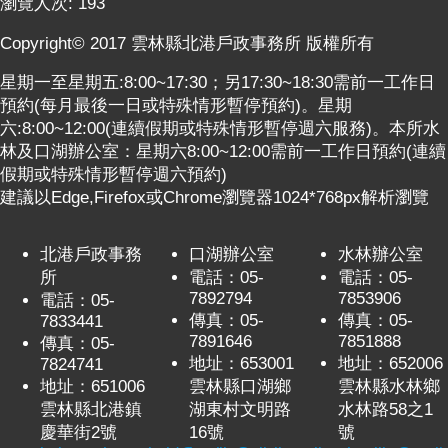
瀏覽人次:
193
Copyright© 2017 雲林縣北港戶政事務所 版權所有
星期一至星期五:8:00~17:30；另17:30~18:30需前一工作日
預約(每月最後一日或特殊情形暫停預約)。星期
六:8:00~12:00(連續假期或特殊情形暫停週六服務)。本所水
林及口湖辦公室：星期六8:00~12:00需前一工作日預約(連續
假期或特殊情形暫停週六預約)
建議以Edge,Firefox或Chrome瀏覽器1024*768px解析瀏覽
北港戶政事務
口湖辦公室
水林辦公室
所
電話：05-
電話：05-
7892794
7853906
電話：05-
傳真：05-
傳真：05-
7833441
7891646
7851888
傳真：05-
地址：653001
地址：652006
7824741
地址：651006
雲林縣口湖鄉
雲林縣水林鄉
雲林縣北港鎮
湖東村文明路
水林路58之1
慶華街2號
16號
號