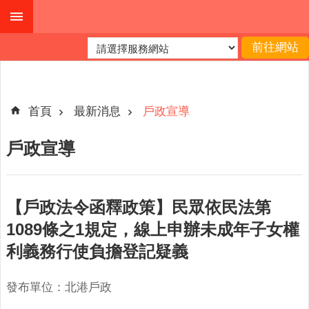
跳到主要內容區塊
進
階
搜
尋
首頁
最新消息
戶政宣導
戶政宣導
機
關
簡
【戶政法令函釋政策】民眾依民法第
介
1089條之1規定，線上申辦未成年子女權
便
利義務行使負擔登記疑義
民
服
務
發布單位：北港戶政