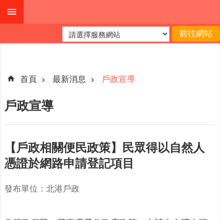
跳到主要內容區塊
進
階
搜
尋
首頁
最新消息
戶政宣導
戶政宣導
機
關
簡
【戶政相關便民政策】民眾得以自然人
介
憑證於網路申請登記項目
便
民
發布單位：北港戶政
服
務