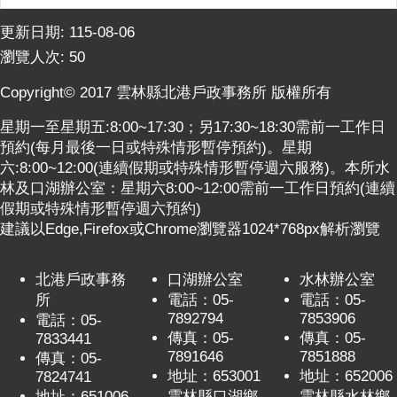
意
交
更新日期:
115-08-06
流
瀏覽人次:
50
相
Copyright© 2017 雲林縣北港戶政事務所 版權所有
關
星期一至星期五:8:00~17:30；另17:30~18:30需前一工作日
連
預約(每月最後一日或特殊情形暫停預約)。星期
結
六:8:00~12:00(連續假期或特殊情形暫停週六服務)。本所水
林及口湖辦公室：星期六8:00~12:00需前一工作日預約(連續
網
假期或特殊情形暫停週六預約)
站
建議以Edge,Firefox或Chrome瀏覽器1024*768px解析瀏覽
導
覽
北港戶政事務
口湖辦公室
水林辦公室
檢
所
電話：05-
電話：05-
索
7892794
7853906
電話：05-
查
傳真：05-
傳真：05-
7833441
詢
7891646
7851888
傳真：05-
地址：653001
地址：652006
7824741
相
地址：651006
雲林縣口湖鄉
雲林縣水林鄉