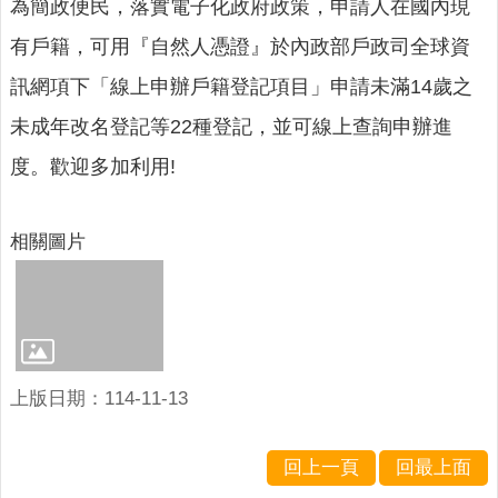
人
為簡政便民，落實電子化政府政策，申請人在國內現
口
有戶籍，可用『自然人憑證』於內政部戶政司全球資
統
計
訊網項下「線上申辦戶籍登記項目」申請未滿14歲之
最
未成年改名登記等22種登記，並可線上查詢申辦進
新
度。歡迎多加利用!
消
息
相關圖片
公
開
資
訊
主
題
上版日期：114-11-13
專
區
回上一頁
回最上面
民