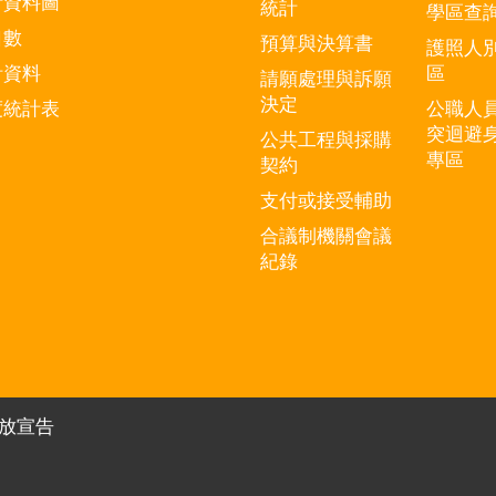
計資料圖
統計
學區查
口數
預算與決算書
護照人
計資料
區
請願處理與訴願
決定
度統計表
公職人
突迴避
公共工程與採購
專區
契約
支付或接受輔助
合議制機關會議
紀錄
放宣告