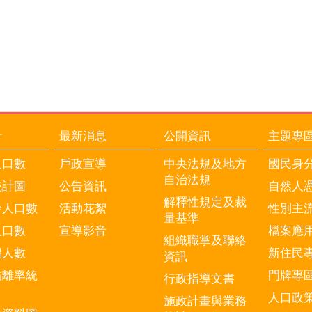
計
最新消息
公開資訊
主題專
人口數
戶政宣導
中央法規及地方
國民身
自治法規
統計圖
公告資訊
自然人
解釋性規定及裁
齡人口數
活動花絮
性別主
量基準
人口數
宣導影音
檔案應
組織職掌及聯絡
偶人數
新住民
資訊
結離率統
門牌專
行政指導文書
人口政
施政計畫與業務