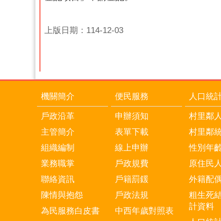
上版日期：114-12-03
機關簡介
便民服務
人口統
戶政沿革
申辦須知
村里鄰
主管簡介
表單下載
村里鄰
組織編制
線上申辦
性別年
業務職掌
戶政規費
原住民
聯絡資訊
戶籍罰鍰
外籍配
陳情與抱怨
戶政法規
粗生死
計資料
為民服務白皮書
中西年歲對照表