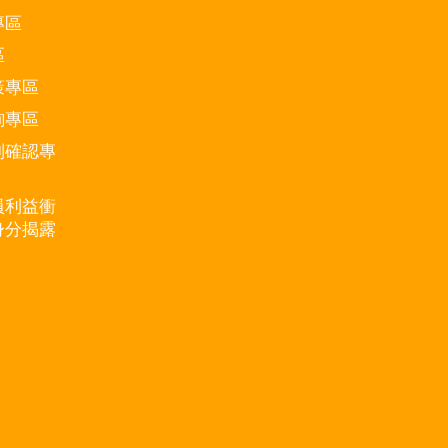
專區
區
策專區
詢專區
別確認專
員利益衝
身分揭露