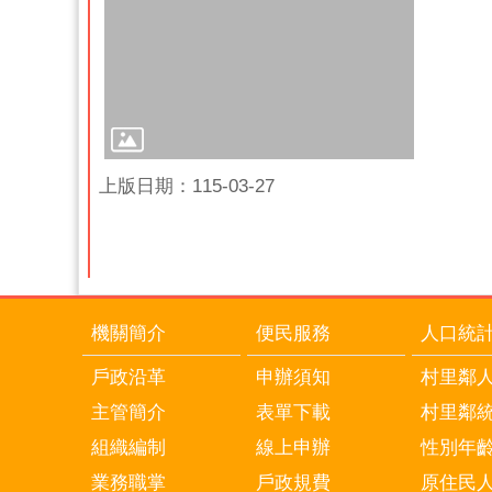
上版日期：115-03-27
機關簡介
便民服務
人口統
戶政沿革
申辦須知
村里鄰
主管簡介
表單下載
村里鄰
組織編制
線上申辦
性別年
業務職掌
戶政規費
原住民