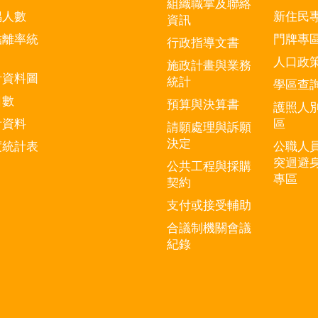
組織職掌及聯絡
偶人數
新住民
資訊
結離率統
門牌專
行政指導文書
人口政
施政計畫與業務
計資料圖
統計
學區查
口數
預算與決算書
護照人
計資料
區
請願處理與訴願
決定
度統計表
公職人
突迴避
公共工程與採購
專區
契約
支付或接受輔助
合議制機關會議
紀錄