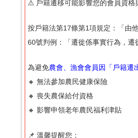
⚠️ 戶籍遷移可能影響您的會員資格
按戶籍法第17條第1項規定：「由
60號判例：「遷徙係事實行為，
為避免
農會、漁會會員因「戶籍遷
🔸 無法參加農民健康保險
🔸 喪失農保給付資格
🔸 影響申領老年農民福利津貼
📌 溫馨提醒您：