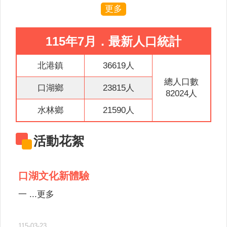
意
更多
交
流
115年7月．最新人口統計
相
關
北港鎮
36619人
連
總人口數
結
口湖鄉
23815人
82024人
網
水林鄉
21590人
站
導
活動花絮
覽
檢
口湖文化新體驗
索
查
一 ...更多
詢
相
115-03-23