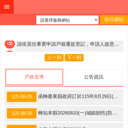
跳到主要內容區塊
進
階
搜
尋
「戶役政管家APP」將自114年1月1日起停止服務，請利用役政司/戶政司全球資訊網取相關服務
113年起機車定檢簡訊通知取代明信片，請快上網登錄
上一則
下一則
機
申請人在國內現有戶籍，可用『自然人憑證』於內政部戶政司全球資訊網項下「線上申辦戶籍登記項目」申請線上戶籍登記，並可線上查詢申辦進度。
關
戶政宣導
公告資訊
簡
遷徙登記應與申請人之居住事實相符，人在籍在，人不在則籍不在，以符合人籍合一原則。
介
請依居住事實申請戶籍遷徙登記，申請人故意為不實之申請，除撤銷遷徙登記外，處新臺幣3千元以上9千元以下罰鍰。
函轉臺東縣政府訂於115年8月29日(星期六)辦理「第六屆 東岸舖食節-未來 LIFE」實體金幣市集活動，詳如FB連結，請查照。
115-08-05
便
民
服
轉知本縣20260810(一)城鎮韌性(防空)演習宣導海報1份， 請查照。
115-08-05
務