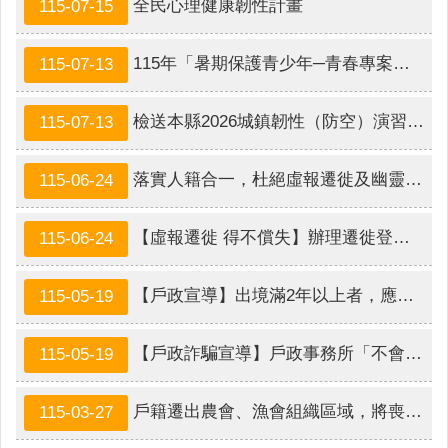
人
全民心理健康韌性計畫
115-07-15
口
統
115年「暑期保護青少年─青春專案」青少年健康成長環境與犯罪預防宣導，請查照。
115-07-13
計
最
檢送本縣2026城鎮韌性（防空）演習FAQ1份，請查照。
115-07-13
新
消
息
落實人籍合一，杜絕虛報遷徙及幽靈人口
115-06-24
公
【虛報遷徙 得不償失】辦理遷徙登記時，一定要依照實際居住情形申報！
115-06-24
開
資
訊
【戶政宣導】出境滿2年以上者，應辦理遷出登記；出境未滿2年者，亦得依當事人出境事實辦理遷出登記
115-05-19
主
題
【戶政詐騙宣導】戶政事務所「不會」用電話或簡訊索取個資
115-05-19
專
區
戶籍遷出農會、漁會組織區域，將喪失會員資格，影響其參加農民健康保險領取農保給付或申領老年農民福利津貼權益，請小心謹慎。
115-03-27
民