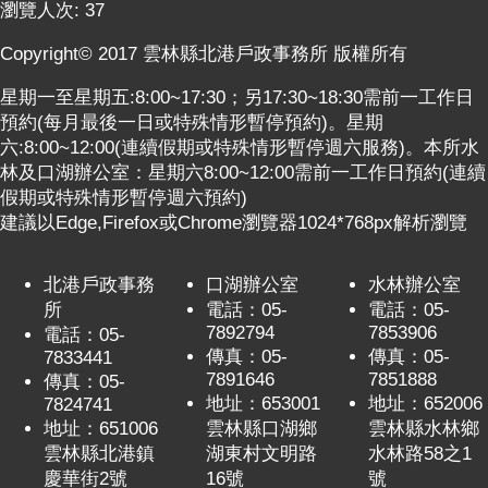
瀏覽人次:
37
Copyright© 2017 雲林縣北港戶政事務所 版權所有
星期一至星期五:8:00~17:30；另17:30~18:30需前一工作日
預約(每月最後一日或特殊情形暫停預約)。星期
六:8:00~12:00(連續假期或特殊情形暫停週六服務)。本所水
林及口湖辦公室：星期六8:00~12:00需前一工作日預約(連續
假期或特殊情形暫停週六預約)
建議以Edge,Firefox或Chrome瀏覽器1024*768px解析瀏覽
北港戶政事務
口湖辦公室
水林辦公室
所
電話：05-
電話：05-
7892794
7853906
電話：05-
傳真：05-
傳真：05-
7833441
7891646
7851888
傳真：05-
地址：653001
地址：652006
7824741
地址：651006
雲林縣口湖鄉
雲林縣水林鄉
雲林縣北港鎮
湖東村文明路
水林路58之1
慶華街2號
16號
號