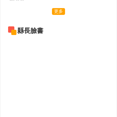
關
連
更多
結
回
縣長臉書
首
頁
隱
私
權
保
護
政
策
網
站
安
全