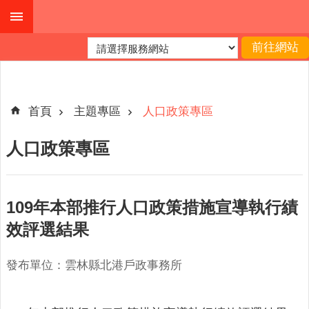
跳到主要內容區塊
進
階
搜
尋
首頁
主題專區
人口政策專區
人口政策專區
機
關
簡
109年本部推行人口政策措施宣導執行績
介
效評選結果
便
民
發布單位：雲林縣北港戶政事務所
服
務