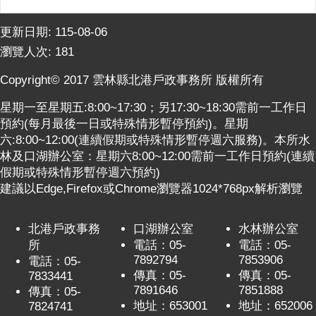
意
交
更新日期:
115-08-06
流
瀏覽人次:
181
相
Copyright© 2017 雲林縣北港戶政事務所 版權所有
關
連
星期一至星期五:8:00~17:30；另17:30~18:30需前一工作日
結
預約(每月最後一日或特殊情形暫停預約)。星期
六:8:00~12:00(連續假期或特殊情形暫停週六服務)。本所水
網
林及口湖辦公室：星期六8:00~12:00需前一工作日預約(連續
站
假期或特殊情形暫停週六預約)
導
建議以Edge,Firefox或Chrome瀏覽器1024*768px解析瀏覽
覽
檢
北港戶政事務
口湖辦公室
水林辦公室
索
所
電話：05-
電話：05-
7892794
7853906
查
電話：05-
傳真：05-
傳真：05-
7833441
詢
7891646
7851888
傳真：05-
相
地址：653001
地址：652006
7824741