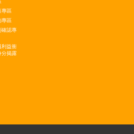
區
策專區
詢專區
別確認專
員利益衝
身分揭露