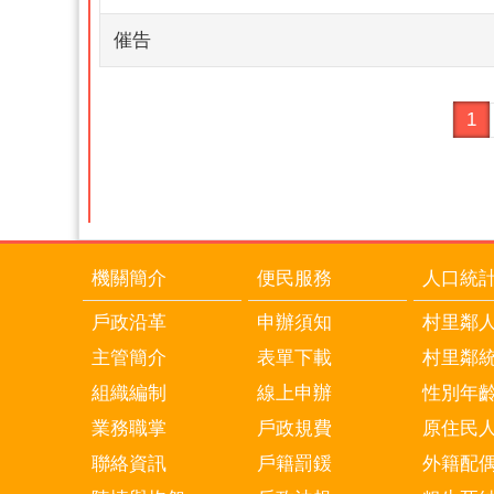
催告
1
機關簡介
便民服務
人口統
戶政沿革
申辦須知
村里鄰
主管簡介
表單下載
村里鄰
組織編制
線上申辦
性別年
業務職掌
戶政規費
原住民
聯絡資訊
戶籍罰鍰
外籍配