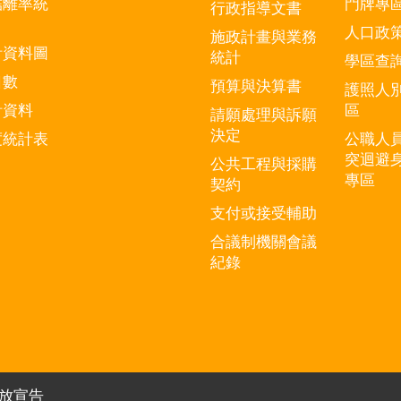
結離率統
門牌專
行政指導文書
人口政
施政計畫與業務
計資料圖
統計
學區查
口數
預算與決算書
護照人
計資料
區
請願處理與訴願
決定
度統計表
公職人
突迴避
公共工程與採購
專區
契約
支付或接受輔助
合議制機關會議
紀錄
放宣告