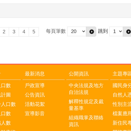
每頁筆數
跳到
2
3
4
5
計
最新消息
公開資訊
主題專
人口數
戶政宣導
中央法規及地方
國民身
自治法規
統計圖
公告資訊
自然人
解釋性規定及裁
齡人口數
活動花絮
性別主
量基準
人口數
宣導影音
檔案應
組織職掌及聯絡
偶人數
新住民
資訊