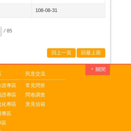
108-08-31
/
85
回上一頁
回最上面
關閉
區
民意交流
分證專區
常見問答
憑證專區
問卷調查
流化專區
意見信箱
用專區
專區