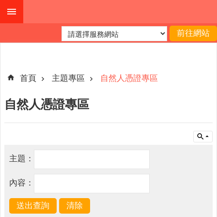
跳到主要內容區塊
進
階
搜
尋
首頁
主題專區
自然人憑證專區
自然人憑證專區
機
關
簡
介
主題：
便
民
內容：
服
務