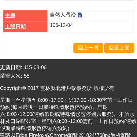
人
口
統
自然人憑證
計
106-12-04
最
新
回上一頁
回最上面
消
息
公
更新日期:
115-08-06
開
瀏覽人次:
55
資
Copyright© 2017 雲林縣北港戶政事務所 版權所有
訊
星期一至星期五:8:00~17:30；另17:30~18:30需前一工作日
主
預約(每月最後一日或特殊情形暫停預約)。星期
題
六:8:00~12:00(連續假期或特殊情形暫停週六服務)。本所水
專
林及口湖辦公室：星期六8:00~12:00需前一工作日預約(連續
區
假期或特殊情形暫停週六預約)
民
建議以Edge,Firefox或Chrome瀏覽器1024*768px解析瀏覽