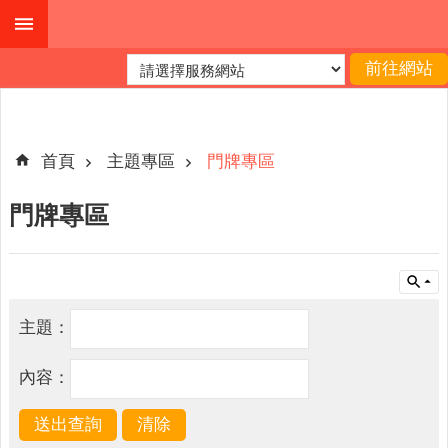
跳到主要內容區塊
進
階
搜
尋
首頁
主題專區
門牌專區
門牌專區
機
關
簡
介
主題：
便
民
內容：
服
務