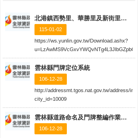
人
口
統
北港鎮西勢里、華勝里及新街里等三里行政區域調整於民國115年1月1日生效
計
115-01-02
最
https://ws.yunlin.gov.tw/Download.ashx?
新
消
u=LzAwMS9VcGxvYWQvNTg4L3JlbGZpbGU
息
雲林縣門牌定位系統
公
開
106-12-28
資
訊
http://addressmt.tgos.nat.gov.tw/address/in
city_id=10009
主
題
專
雲林縣道路命名及門牌整編作業要點
區
106-12-28
民