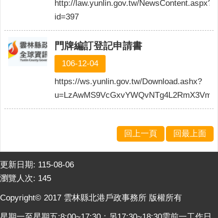
http://law.yunlin.gov.tw/NewsContent.aspx?
意
id=397
交
流
門牌編訂登記申請書
相
關
106-12-04
連
https://ws.yunlin.gov.tw/Download.ashx?
結
u=LzAwMS9VcGxvYWQvNTg4L2RmX3VmaWx
網
站
導
回上一頁
回最上面
覽
檢
更新日期:
115-08-06
索
瀏覽人次:
145
查
詢
Copyright© 2017 雲林縣北港戶政事務所 版權所有
相
星期一至星期五:8:00~17:30；另17:30~18:30需前一工作日