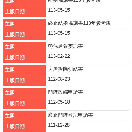
離婚協議書113年參考版
意
113-05-15
交
流
終止結婚協議書113年參考版
相
113-05-15
關
連
勞保通報委託書
結
113-02-22
網
房屋拆除切結書
站
導
112-08-23
覽
門牌改編申請書
檢
112-05-18
索
查
廢止門牌登記申請書
詢
111-12-28
相