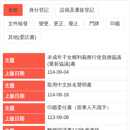
人
口
全部
身分登記
設籍及遷徙登記
統
計
文件核發
變更、更正、廢止
門牌
印鑑
最
其他(委託書)
新
消
息
未成年子女權利義務行使負擔協議
公
(重新協議)書
開
114-09-04
資
訊
取用中文姓名聲明書
114-08-18
主
題
印鑑委任書（當事人不識字）
專
區
113-09-06
民