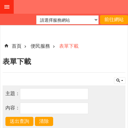
跳到主要內容區塊
進
階
搜
尋
首頁
便民服務
表單下載
表單下載
機
關
簡
介
主題：
便
民
內容：
服
務