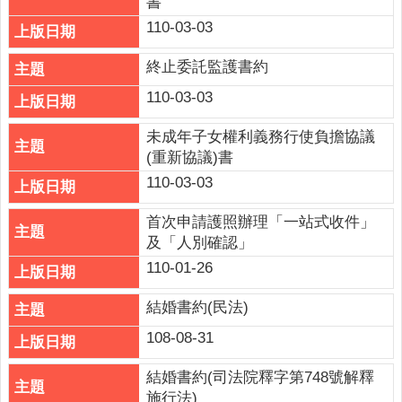
書
政
110-03-03
策
政
終止委託監護書約
府
110-03-03
網
站
未成年子女權利義務行使負擔協議
資
(重新協議)書
料
110-03-03
開
放
首次申請護照辦理「一站式收件」
宣
及「人別確認」
告
110-01-26
結婚書約(民法)
108-08-31
結婚書約(司法院釋字第748號解釋
施行法)