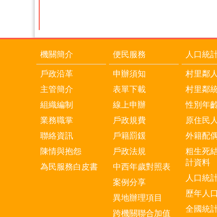
機關簡介
便民服務
人口統
戶政沿革
申辦須知
村里鄰
主管簡介
表單下載
村里鄰
組織編制
線上申辦
性別年
業務職掌
戶政規費
原住民
聯絡資訊
戶籍罰鍰
外籍配
陳情與抱怨
戶政法規
粗生死
計資料
為民服務白皮書
中西年歲對照表
人口統
案例分享
歷年人
異地辦理項目
全國統
跨機關聯合加值