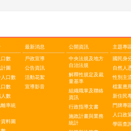
計
最新消息
公開資訊
主題專
人口數
戶政宣導
中央法規及地方
國民身
自治法規
統計圖
公告資訊
自然人
解釋性規定及裁
齡人口數
活動花絮
性別主
量基準
人口數
宣導影音
檔案應
組織職掌及聯絡
偶人數
新住民
資訊
結離率統
門牌專
行政指導文書
人口政
施政計畫與業務
計資料圖
統計
學區查
口數