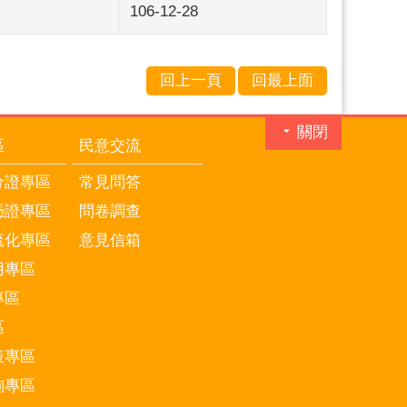
106-12-28
回上一頁
回最上面
關閉
區
民意交流
分證專區
常見問答
憑證專區
問卷調查
流化專區
意見信箱
用專區
專區
區
策專區
詢專區