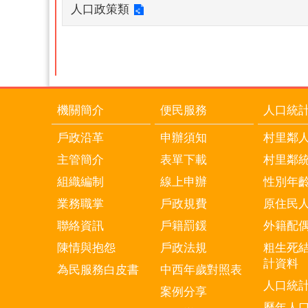
人口政策類
機關簡介
便民服務
人口統
戶政沿革
申辦須知
村里鄰
主管簡介
表單下載
村里鄰
組織編制
線上申辦
性別年
業務職掌
戶政規費
原住民
聯絡資訊
戶籍罰鍰
外籍配
陳情與抱怨
戶政法規
粗生死
計資料
為民服務白皮書
中西年歲對照表
人口統
案例分享
歷年人