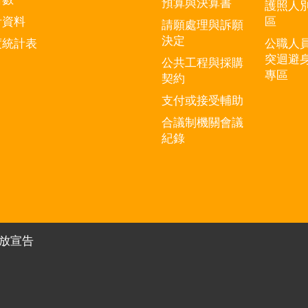
預算與決算書
護照人
計資料
區
請願處理與訴願
決定
度統計表
公職人
突迴避
公共工程與採購
專區
契約
支付或接受輔助
合議制機關會議
紀錄
放宣告
有