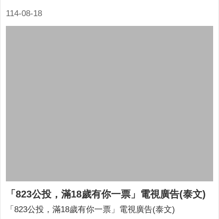
關
114-08-18
連
結
回
首
頁
隱
私
權
保
護
政
策
網
站
「823公投，滿18歲有你一票」電視廣告(泰文)
安
「823公投，滿18歲有你一票」電視廣告(泰文)
全