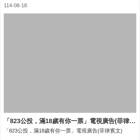
意
114-08-18
交
流
相
關
連
結
網
站
導
覽
檢
索
查
「823公投，滿18歲有你一票」電視廣告(菲律賓文)
詢
「823公投，滿18歲有你一票」電視廣告(菲律賓文)
相