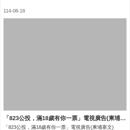
政
策
114-08-18
政
府
網
站
資
料
開
放
宣
告
「823公投，滿18歲有你一票」電視廣告(柬埔寨文)
「823公投，滿18歲有你一票」電視廣告(柬埔寨文)