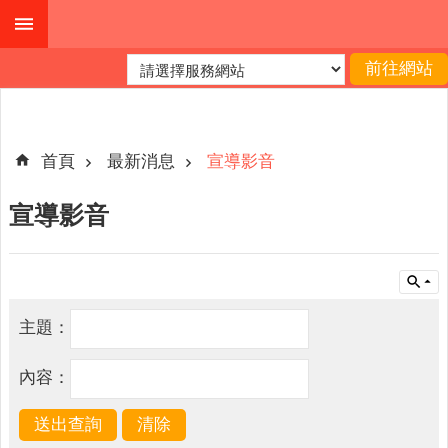
跳到主要內容區塊
進
階
搜
尋
首頁
最新消息
宣導影音
宣導影音
機
關
簡
介
主題：
便
民
內容：
服
務