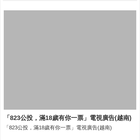
人
口
統
計
最
新
消
息
公
開
資
訊
主
題
專
「823公投，滿18歲有你一票」電視廣告(越南)
區
「823公投，滿18歲有你一票」電視廣告(越南)
民