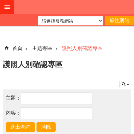
跳到主要內容區塊
進
階
搜
尋
首頁
主題專區
護照人別確認專區
護照人別確認專區
機
關
簡
介
主題：
便
民
內容：
服
務