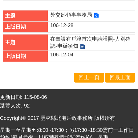
人
口
統
外交部領事事務局
計
106-12-28
最
在臺設有戶籍首次申請護照-人別確
新
認-申辦須知
消
106-12-04
息
公
開
回上一頁
回最上面
資
訊
更新日期:
115-08-06
主
瀏覽人次:
92
題
專
Copyright© 2017 雲林縣北港戶政事務所 版權所有
區
星期一至星期五:8:00~17:30；另17:30~18:30需前一工作日
民
預約(每月最後一日或特殊情形暫停預約)。星期