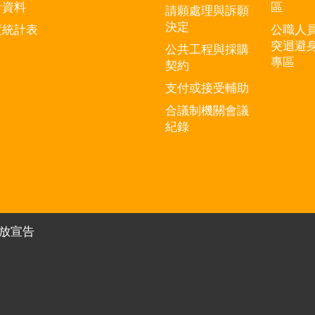
計資料
區
請願處理與訴願
決定
度統計表
公職人
突迴避
公共工程與採購
專區
契約
支付或接受輔助
合議制機關會議
紀錄
放宣告
有