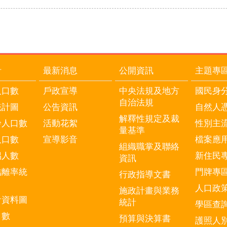
計
最新消息
公開資訊
主題專
人口數
戶政宣導
中央法規及地方
國民身
自治法規
統計圖
公告資訊
自然人
解釋性規定及裁
齡人口數
活動花絮
性別主
量基準
人口數
宣導影音
檔案應
組織職掌及聯絡
偶人數
新住民
資訊
結離率統
門牌專
行政指導文書
人口政
施政計畫與業務
計資料圖
統計
學區查
口數
預算與決算書
護照人