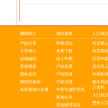
機關簡介
便民服務
人口統
戶政沿革
申辦須知
村里鄰
主管簡介
表單下載
村里鄰
組織編制
線上申辦
性別年
業務職掌
戶政規費
原住民
聯絡資訊
戶籍罰鍰
外籍配
陳情與抱怨
戶政法規
粗生死
計資料
為民服務白皮書
中西年歲對照表
人口統
案例分享
歷年人
異地辦理項目