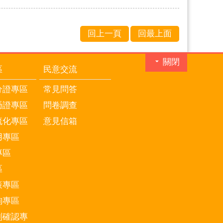
回上一頁
回最上面
關閉
區
民意交流
分證專區
常見問答
憑證專區
問卷調查
流化專區
意見信箱
用專區
專區
區
策專區
詢專區
別確認專